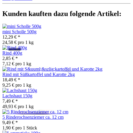
Kunden kauften dazu folgende Artikel:
mini Scholle 500g
12,29 €
*
24,58 € pro 1 kg
Rind 400g
2,85 €
*
7,12 € pro 1 kg
Rind mit Süßkartoffel und Karotte 2kg
18,49 €
*
9,25 € pro 1 kg
Lachshaut 150g
7,49 €
*
49,93 € pro 1 kg
5 Rinderochsenziemer ca. 12 cm
9,49 €
*
1,90 € pro 1 Stück