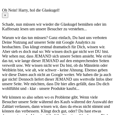
Oh Nein! Harry, hol die Glaskugel!
×
Schade, nun müssen wir wieder die Glaskugel
bemühen oder im
Kaffeesatz
lesen um unsere Besucher zu verstehen...
Warum wir das tun müssen? Ganz einfach, Du hast uns verboten
Deine Nutzung auf unserer Seite mit Google Analytics zu
beobachten. Das klingt erstmal dramatisch für Dich, wissen wir.
Aber sieh es doch mal so: Wir wissen doch gar nicht wer DU bist.
Wir sehen nur, dass JEMAND sich unsere Seiten ansieht. Wie er/sie
das tut, wie lange dieser JEMAND auf den entsprechenden Seiten
verweilt usw. Wir wissen nicht wer Du bist, ob du Männlein oder
Weiblein bist, wie alt, wie schwer - keine Ahnung. Ebenso geben
wir diese Daten auch nicht an Google weiter. Wir haben die ja auch
gar nicht! Dennoch liefert dieser JEMAND uns wertvolle Infos über
unsere Seite. Wir möchten, dass Dir hier alles gefällt, dass Du dich
wohlfühlst und - klar - unsere Produkte kaufst...
Wir können so also sehen wo es Probleme gibt. Wenn viele
Besucher unsere Seite während des Kaufs während der Auswahl der
Zahlart verlassen, dann wissen wir, dass da etwas nicht stimmt und
können das verbessern. Klingt doch gut, oder? Du hast etwas