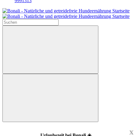
9991313
x
Urlaubszeit bei Bonali ☀️