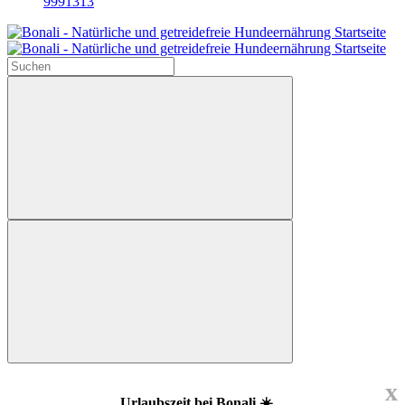
9991313
x
Urlaubszeit bei Bonali ☀️