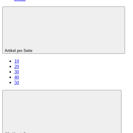
Artikel pro Seite
10
20
30
40
50