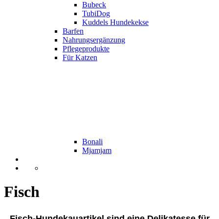
Bubeck
TubiDog
Kuddels Hundekekse
Barfen
Nahrungsergänzung
Pflegeprodukte
Für Katzen
Bonali
Mjamjam
Fisch
Fisch-Hundekauartikel sind eine Delikatesse für