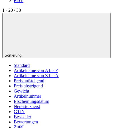
Fisch
1 - 20 / 38
Sortierung
Standard
Artikelname von A bis Z
Artikelname von Z bis A
Preis aufsteigend
Preis absteigend
Gewicht
Artikelnummer
Erscheinungsdatum
Neueste zuerst
GTIN
Bestseller
Bewertungen
Zufall