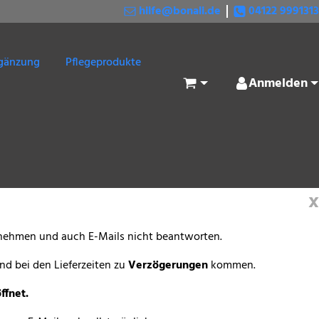
hilfe@bonali.de
04122 9991313
gänzung
Pflegeprodukte
Anmelden
Warenkorb
x
ennehmen und auch E-Mails nicht beantworten.
nd bei den Lieferzeiten zu
Verzögerungen
kommen.
ffnet.