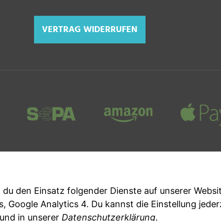
VERTRAG WIDERRUFEN
*
Alle Preise inkl. gesetzlicher USt., zzgl.
Versand
Datenschutz-Einstellungen
st du den Einsatz folgender Dienste auf unserer Webs
ds, Google Analytics 4. Du kannst die Einstellung jede
und in unserer
Datenschutzerklärung
.