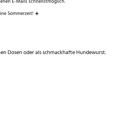
genen E-Mails schnellstmöglich.
ne Sommerzeit! ☀️
schen Dosen oder als schmackhafte Hundewurst.