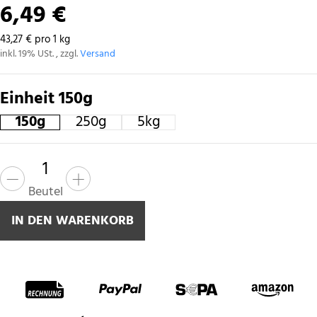
6,49 €
43,27 € pro 1 kg
inkl. 19% USt. , zzgl.
Versand
Einheit
150g
150g
250g
5kg
150g
250g
5kg
Beutel
IN DEN WARENKORB
Zahlungsmethoden