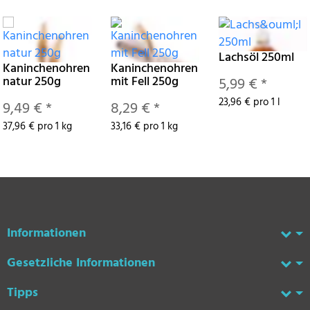
Lachsöl 250ml
Kaninchenohren
Kaninchenohren
natur 250g
mit Fell 250g
5,99 €
*
23,96 € pro 1 l
9,49 €
*
8,29 €
*
37,96 € pro 1 kg
33,16 € pro 1 kg
Informationen
Gesetzliche Informationen
Tipps