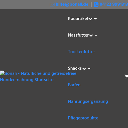
hilfe@bonali.de
04122 9991313
Kauartikel
Nassfutter
Trockenfutter
Snacks
W
Barfen
Nahrungsergänzung
Pflegeprodukte