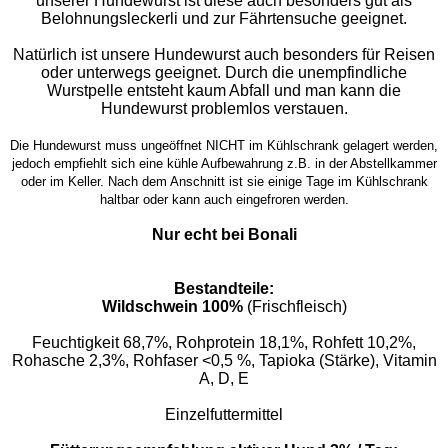
unserer Hundewurst ist diese auch besonders gut als
Belohnungsleckerli und zur Fährtensuche geeignet.
Natürlich ist unsere Hundewurst auch besonders für Reisen
oder unterwegs geeignet. Durch die unempfindliche
Wurstpelle entsteht kaum Abfall und man kann die
Hundewurst problemlos verstauen.
Die Hundewurst muss ungeöffnet NICHT im Kühlschrank gelagert werden,
jedoch empfiehlt sich eine kühle Aufbewahrung z.B. in der Abstellkammer
oder im Keller. Nach dem Anschnitt ist sie einige Tage im Kühlschrank
haltbar oder kann auch eingefroren werden.
Nur echt bei Bonali
Bestandteile:
Wildschwein 100%
(Frischfleisch)
Feuchtigkeit 68,7%, Rohprotein 18,1%, Rohfett 10,2%,
Rohasche 2,3%, Rohfaser <0,5 %, Tapioka (Stärke), Vitamin
A, D, E
Einzelfuttermittel