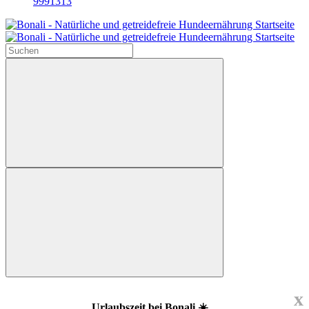
9991313
x
Urlaubszeit bei Bonali ☀️