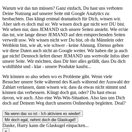
Warum wir das tun müssen? Ganz einfach, Du hast uns verboten
Deine Nutzung auf unserer Seite mit Google Analytics zu
beobachten. Das klingt erstmal dramatisch für Dich, wissen wir.
Aber sieh es doch mal so: Wir wissen doch gar nicht wer DU bist.
Wir sehen nur, dass JEMAND sich unsere Seiten ansieht. Wie er/sie
das tut, wie lange dieser JEMAND auf den entsprechenden Seiten
verweilt usw. Wir wissen nicht wer Du bist, ob du Männlein oder
Weiblein bist, wie alt, wie schwer - keine Ahnung. Ebenso geben
wir diese Daten auch nicht an Google weiter. Wir haben die ja auch
gar nicht! Dennoch liefert dieser JEMAND uns wertvolle Infos über
unsere Seite. Wir möchten, dass Dir hier alles gefällt, dass Du dich
wohlfühlst und - klar - unsere Produkte kaufst...
Wir können so also sehen wo es Probleme gibt. Wenn viele
Besucher unsere Seite während des Kaufs während der Auswahl der
Zahlart verlassen, dann wissen wir, dass da etwas nicht stimmt und
können das verbessern. Klingt doch gut, oder? Du hast etwas
davon, wir auch. Also eine Win-Win-Situation. Also lass uns Dich
doch auf Deinem Weg durch unseren Onlineshop begleiten. Deal?
Na wenn das so ist - Ich aktiviere es wieder!
Mir doch egal, nehmt doch die Glaskugel!
Danke, Harry kann die Glaskugel einpacken...
×