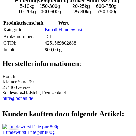
Fütterungsempfehlung aktiver Hund 3% / Tag:
5-10kg 150-300g 20-25kg 600-750g
10-20kg 300-600g 25-30kg 750-900g
Produkteigenschaft
Wert
Kategorie:
Bonali Hundewurst
Artikelnummer:
1511
GTIN:
4251569802888
Inhalt‍:
800,00 g
Herstellerinformationen:
Bonali
Kleiner Sand 99
25436 Uetersen
Schleswig-Holstein, Deutschland
hilfe@bonali.de
Kunden kauften dazu folgende Artikel:
Hundewurst Ente pur 800g