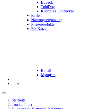
Bubeck
TubiDog
Kuddels Hundekekse
Barfen
Nahrungsergänzung
Pflegeprodukte
Für Katzen
Bonali
Mjamjam
Startseite
Trockenfutter
Huhn mit Süßkartoffel & Kräuter