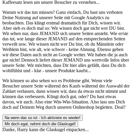
Kaffeesatz
lesen um unsere Besucher zu verstehen...
Warum wir das tun müssen? Ganz einfach, Du hast uns verboten
Deine Nutzung auf unserer Seite mit Google Analytics zu
beobachten. Das klingt erstmal dramatisch für Dich, wissen wir.
Aber sieh es doch mal so: Wir wissen doch gar nicht wer DU bist.
Wir sehen nur, dass JEMAND sich unsere Seiten ansieht. Wie er/sie
das tut, wie lange dieser JEMAND auf den entsprechenden Seiten
verweilt usw. Wir wissen nicht wer Du bist, ob du Männlein oder
Weiblein bist, wie alt, wie schwer - keine Ahnung. Ebenso geben
wir diese Daten auch nicht an Google weiter. Wir haben die ja auch
gar nicht! Dennoch liefert dieser JEMAND uns wertvolle Infos über
unsere Seite. Wir möchten, dass Dir hier alles gefällt, dass Du dich
wohlfühlst und - klar - unsere Produkte kaufst...
Wir können so also sehen wo es Probleme gibt. Wenn viele
Besucher unsere Seite während des Kaufs während der Auswahl der
Zahlart verlassen, dann wissen wir, dass da etwas nicht stimmt und
können das verbessern. Klingt doch gut, oder? Du hast etwas
davon, wir auch. Also eine Win-Win-Situation. Also lass uns Dich
doch auf Deinem Weg durch unseren Onlineshop begleiten. Deal?
Na wenn das so ist - Ich aktiviere es wieder!
Mir doch egal, nehmt doch die Glaskugel!
Danke, Harry kann die Glaskugel einpacken...