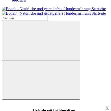
9991313
x
Urlaubszeit bei Bonali ☀️