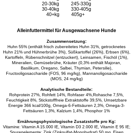
20-30kg 245-330g
30-40kg 330-405g
40+kg 405g+
Alleinfuttermittel für Ausgewachsene Hunde
Zusammensetzung:
Huhn 55% (enthält frisch zubereitetes Huhn 31%, getrocknetes
Huhn 21% und Hühnerbrühe 3%), Süßkartoffel (26%), Erbsen (6%),
Kartoffeln, Rübenschnitzel (entzuckert), Leinsamen, Fischöl (1%),
Mineralien, Gemüsebrühe, Kräuter (0,3% enthält Majoran,
Basilikum, Oregano, Salbei, Thymian, Petersilie),
Fructooligosaccharide (FOS, 96 mg/kg), Mannanoligosaccharide
(MOS, 24 mg/kg)
Analytische Bestandteile:
Rohprotein 27%, Rohfett 14%, Rohfaser 4%,Rohasche 7,5%,
Feuchtigkeit 8%, Stickstofffreie Extraktstoffe 39,5%, Umsetzbare
Energie 366 kcal/100g, Omega-6-Fettsäuren 2,3%, Omega-3-
Fettsäuren 1,3%, Kalzium 1,4%, Phosphor 1%
Ernährungsphysiologische Zusatzstoffe pro Kg:
Vitamine: Vitamin A 15.000 IE, Vitamin D3 2.000 IE, Vitamin E 95 IE;
Spurenelemente: Zink (Zinksulfat-Monohydrat) 50 mg, Eisen