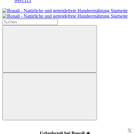
9991313
x
Urlaubszeit bei Bonali ☀️