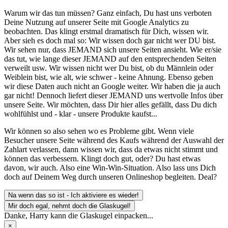
Warum wir das tun müssen? Ganz einfach, Du hast uns verboten
Deine Nutzung auf unserer Seite mit Google Analytics zu
beobachten. Das klingt erstmal dramatisch für Dich, wissen wir.
Aber sieh es doch mal so: Wir wissen doch gar nicht wer DU bist.
Wir sehen nur, dass JEMAND sich unsere Seiten ansieht. Wie er/sie
das tut, wie lange dieser JEMAND auf den entsprechenden Seiten
verweilt usw. Wir wissen nicht wer Du bist, ob du Männlein oder
Weiblein bist, wie alt, wie schwer - keine Ahnung. Ebenso geben
wir diese Daten auch nicht an Google weiter. Wir haben die ja auch
gar nicht! Dennoch liefert dieser JEMAND uns wertvolle Infos über
unsere Seite. Wir möchten, dass Dir hier alles gefällt, dass Du dich
wohlfühlst und - klar - unsere Produkte kaufst...
Wir können so also sehen wo es Probleme gibt. Wenn viele
Besucher unsere Seite während des Kaufs während der Auswahl der
Zahlart verlassen, dann wissen wir, dass da etwas nicht stimmt und
können das verbessern. Klingt doch gut, oder? Du hast etwas
davon, wir auch. Also eine Win-Win-Situation. Also lass uns Dich
doch auf Deinem Weg durch unseren Onlineshop begleiten. Deal?
Na wenn das so ist - Ich aktiviere es wieder!
Mir doch egal, nehmt doch die Glaskugel!
Danke, Harry kann die Glaskugel einpacken...
×