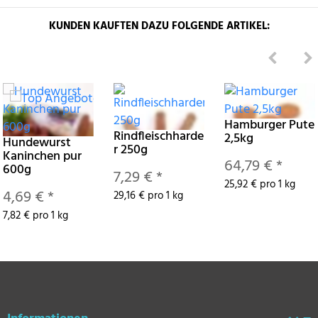
KUNDEN KAUFTEN DAZU FOLGENDE ARTIKEL:
Hamburger Pute
Rindfleischharde
2,5kg
Hundewurst
r 250g
Kaninchen pur
64,79 €
*
600g
7,29 €
*
25,92 € pro 1 kg
4,69 €
*
29,16 € pro 1 kg
7,82 € pro 1 kg