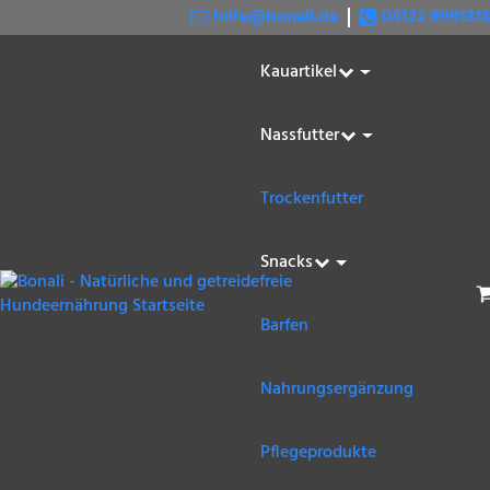
hilfe@bonali.de
04122 9991313
Kauartikel
Nassfutter
Trockenfutter
Snacks
W
Barfen
Nahrungsergänzung
Pflegeprodukte