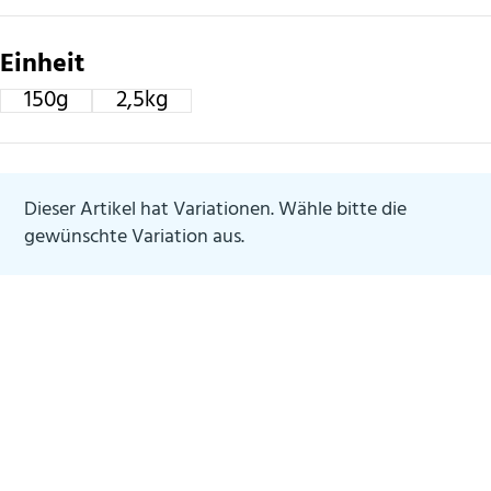
Einheit
150g
2,5kg
150g
2,5kg
Dieser Artikel hat Variationen. Wähle bitte die
gewünschte Variation aus.
Zahlungsmethoden