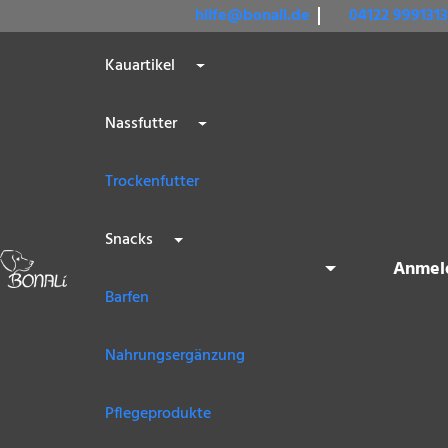
hilfe@bonali.de
04122 9991313
Kauartikel
Nassfutter
Trockenfutter
Snacks
Anmel
Warenkorb
Barfen
Nahrungsergänzung
Pflegeprodukte