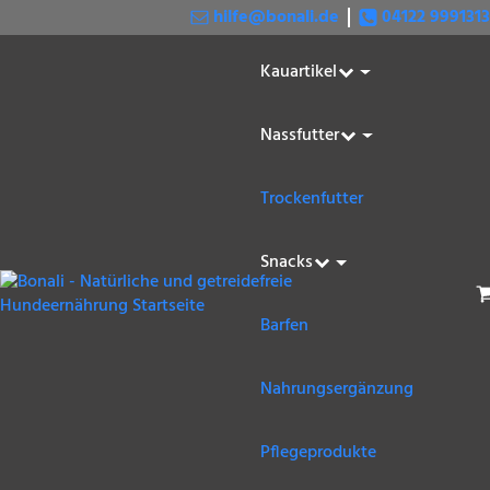
hilfe@bonali.de
04122 9991313
Kauartikel
Nassfutter
Trockenfutter
Snacks
W
Barfen
Nahrungsergänzung
Pflegeprodukte