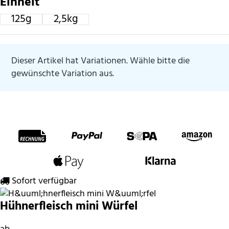
Einheit
125g
2,5kg
125g
2,5kg
Dieser Artikel hat Variationen. Wähle bitte die
gewünschte Variation aus.
Zahlungsmethoden
Sofort verfügbar
Hühnerfleisch mini Würfel