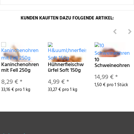
KUNDEN KAUFTEN DAZU FOLGENDE ARTIKEL:
10
Kaninchenohren
Hühnerfleischw
Schweineohren
mit Fell 250g
ürfel Soft 150g
14,99 €
*
8,29 €
*
4,99 €
*
1,50 € pro 1 Stück
33,16 € pro 1 kg
33,27 € pro 1 kg