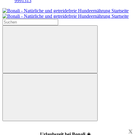
9991313
x
Urlaubszeit bei Bonali ☀️