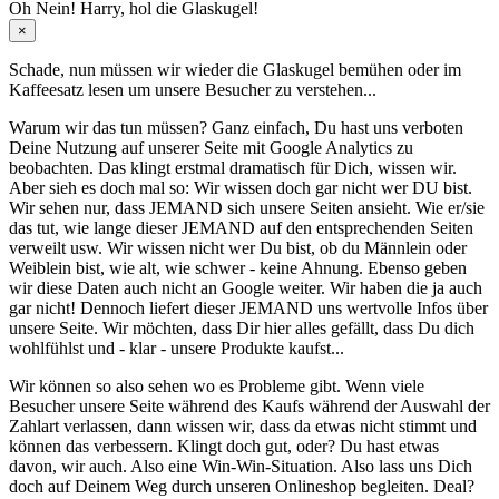
Oh Nein! Harry, hol die Glaskugel!
×
Schade, nun müssen wir wieder die Glaskugel
bemühen oder im
Kaffeesatz
lesen um unsere Besucher zu verstehen...
Warum wir das tun müssen? Ganz einfach, Du hast uns verboten
Deine Nutzung auf unserer Seite mit Google Analytics zu
beobachten. Das klingt erstmal dramatisch für Dich, wissen wir.
Aber sieh es doch mal so: Wir wissen doch gar nicht wer DU bist.
Wir sehen nur, dass JEMAND sich unsere Seiten ansieht. Wie er/sie
das tut, wie lange dieser JEMAND auf den entsprechenden Seiten
verweilt usw. Wir wissen nicht wer Du bist, ob du Männlein oder
Weiblein bist, wie alt, wie schwer - keine Ahnung. Ebenso geben
wir diese Daten auch nicht an Google weiter. Wir haben die ja auch
gar nicht! Dennoch liefert dieser JEMAND uns wertvolle Infos über
unsere Seite. Wir möchten, dass Dir hier alles gefällt, dass Du dich
wohlfühlst und - klar - unsere Produkte kaufst...
Wir können so also sehen wo es Probleme gibt. Wenn viele
Besucher unsere Seite während des Kaufs während der Auswahl der
Zahlart verlassen, dann wissen wir, dass da etwas nicht stimmt und
können das verbessern. Klingt doch gut, oder? Du hast etwas
davon, wir auch. Also eine Win-Win-Situation. Also lass uns Dich
doch auf Deinem Weg durch unseren Onlineshop begleiten. Deal?