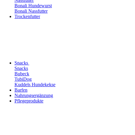
Nassfutter
Bonali Hundewurst
Bonali Nassfutter
Trockenfutter
Snacks
Snacks
Bubeck
TubiDog
Kuddels Hundekekse
Barfen
Nahrungsergänzung
Pflegeprodukte