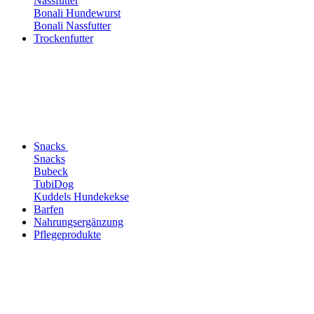
Nassfutter
Bonali Hundewurst
Bonali Nassfutter
Trockenfutter
Snacks
Snacks
Bubeck
TubiDog
Kuddels Hundekekse
Barfen
Nahrungsergänzung
Pflegeprodukte