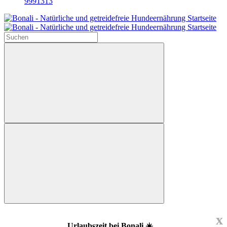
9991313
x
Urlaubszeit bei Bonali ☀️