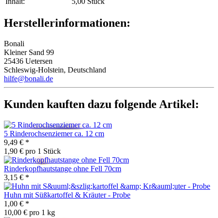
Inhalt‍:
5,00 Stück
Herstellerinformationen:
Bonali
Kleiner Sand 99
25436 Uetersen
Schleswig-Holstein, Deutschland
hilfe@bonali.de
Kunden kauften dazu folgende Artikel:
5 Rinderochsenziemer ca. 12 cm
9,49 €
*
1,90 € pro 1 Stück
Rinderkopfhautstange ohne Fell 70cm
3,15 €
*
Huhn mit Süßkartoffel & Kräuter - Probe
1,00 €
*
10,00 € pro 1 kg