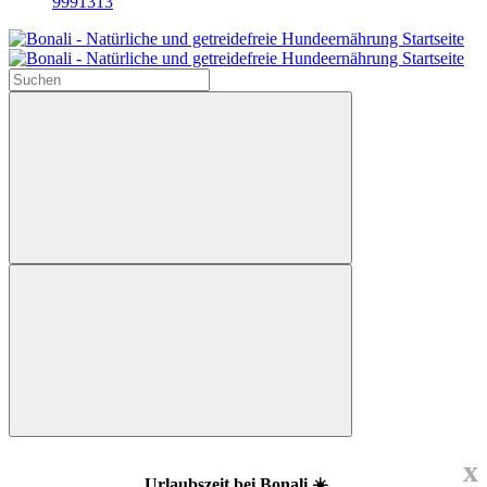
9991313
x
Urlaubszeit bei Bonali ☀️