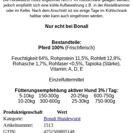
jedoch empfiehlt sich eine kühle Aufbewahrung z.B. in der Abstellkammer
oder im Keller. Nach dem Anschnitt ist sie einige Tage im Kühlschrank
haltbar oder kann auch eingefroren werden.
Nur echt bei Bonali
Bestandteile:
Pferd 100%
(Frischfleisch)
Feuchtigkeit 64%, Rohprotein 11,5%, Rohfett 12,9%,
Rohasche 1,7%, Rohfaser <0,5%, Tapioka (Stärke),
Vitamin: A, D, E
Einzelfuttermittel
Fütterungsempfehlung aktiver Hund 3% / Tag:
5-10kg 150-300g 20-25kg 600-750g
10-20kg 300-600g 25-30kg 750-900g
Produkteigenschaft
Wert
Kategorie:
Bonali Hundewurst
Artikelnummer:
1513
GTIN:
4251569805148