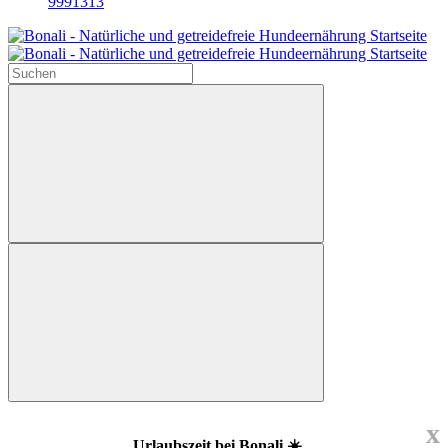
9991313
x
Urlaubszeit bei Bonali ☀️