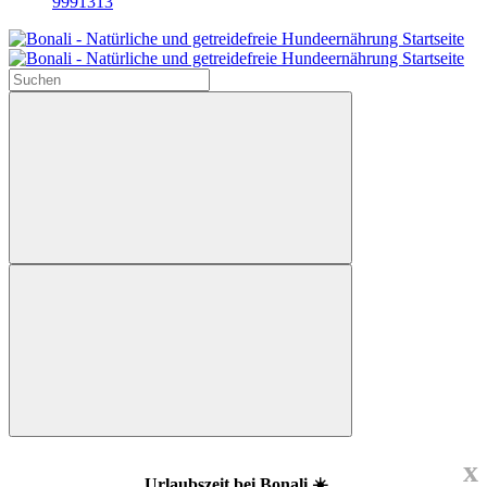
9991313
x
Urlaubszeit bei Bonali ☀️